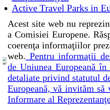
Active Travel Parks in E
Acest site web nu reprezin
a Comisiei Europene. Răsp
coerenţa informaţiilor preze
web.
Pentru informaţii des
de Uniunea Europeană în 
detaliate privind statutul
Europeană, vă invităm să v
Informare al Reprezentanţ