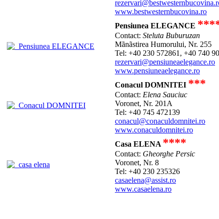
rezervari@bestwesternbucovina.r
www.bestwesternbucovina.ro
***
Pensiunea ELEGANCE
Contact:
Steluta Buburuzan
Mãnãstirea Humorului, Nr. 255
Tel: +40 230 572861, +40 740 9
rezervari@pensiuneaelegance.ro
www.pensiuneaelegance.ro
***
Conacul DOMNITEI
Contact:
Elena Sauciuc
Voronet, Nr. 201A
Tel: +40 745 472139
conacul@conaculdomnitei.ro
www.conaculdomnitei.ro
****
Casa ELENA
Contact:
Gheorghe Persic
Voronet, Nr. 8
Tel: +40 230 235326
casaelena@assist.ro
www.casaelena.ro