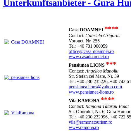
Unterkunftsanbieter - Gura H
****
Casa DOAMNEI
Contact:
Gabriela Grigoras
Voronet, Nr. 255
Tel: +40 731 000059
office@casa-doamnei.ro
www.casadoamnei.ro
***
Pensiunea LIONS
Contact:
Angelica Manoliu
Str. Stefan cel Mare, Nr. 39
Tel: +40 230 235226, +40 742 6
pensiunea.lions@yahoo.com
www.pensiunea-lions.ro
****
Vila RAMONA
Contact:
Ramona Tãtãrãu-Bolat
Str. Oborului, Nr. 6, Gura Humor
Tel: +40 230 232996, +40 722 5
vila@ramonatourism.ro
www.ramona.ro