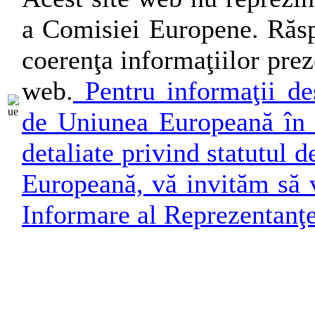
a Comisiei Europene. Răsp
coerenţa informaţiilor preze
web.
Pentru informaţii des
de Uniunea Europeană în 
detaliate privind statutul
Europeană, vă invităm să v
Informare al Reprezentanţ