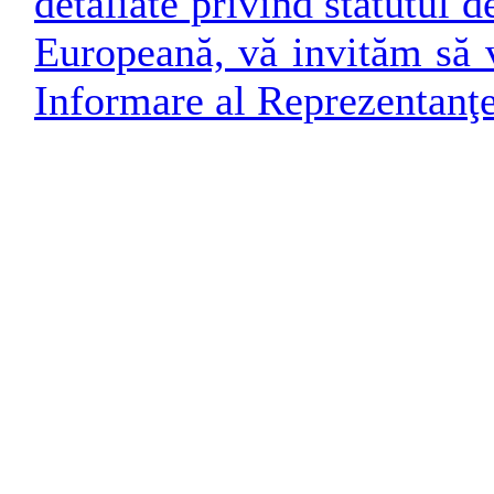
detaliate privind statutul
Europeană, vă invităm să v
Informare al Reprezentanţ