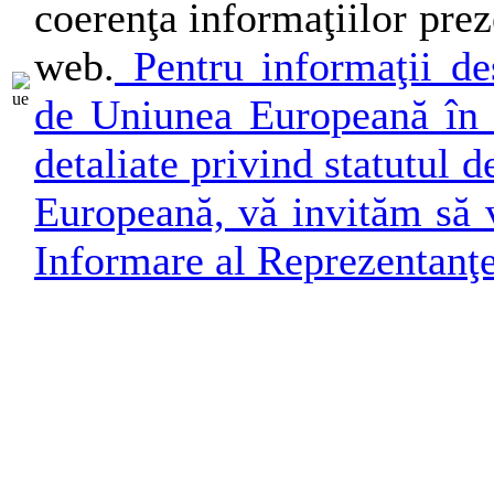
coerenţa informaţiilor preze
web.
Pentru informaţii des
de Uniunea Europeană în 
detaliate privind statutul
Europeană, vă invităm să v
Informare al Reprezentanţ