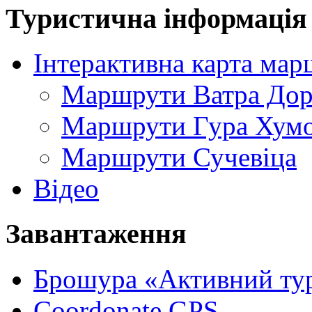
Туристична інформація
Інтерактивна карта мар
Маршрути Ватра До
Маршрути Гура Хум
Маршрути Сучевіца
Відео
Завантаження
Брошура «Активний ту
Coordonate GPS