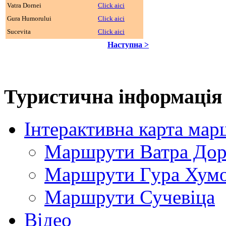
Vatra Dornei
Click aici
Gura Humorului
Click aici
Sucevita
Click aici
Наступна >
Туристична інформація
Інтерактивна карта мар
Маршрути Ватра До
Маршрути Гура Хум
Маршрути Сучевіца
Відео