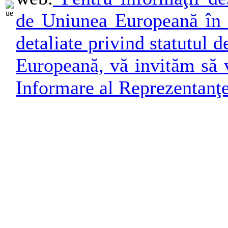
de Uniunea Europeană în 
detaliate privind statutul
Europeană, vă invităm să v
Informare al Reprezentanţ