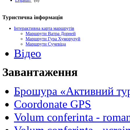
Legaturi
(8)
Туристична інформація
Інтерактивна карта маршрутів
Маршрути Ватра Дорней
Маршрути Гура Хуморулуй
Маршрути Сучевіца
Відео
Завантаження
Брошура «Активний ту
Coordonate GPS
Volum conferinta - roma