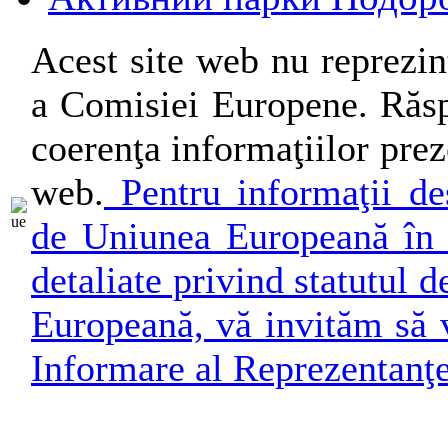
Acest site web nu reprezin
a Comisiei Europene. Răsp
coerenţa informaţiilor preze
web.
Pentru informaţii des
de Uniunea Europeană în 
detaliate privind statutul
Europeană, vă invităm să v
Informare al Reprezentanţ