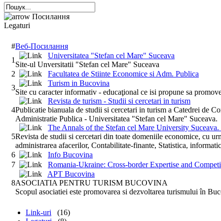
Посилання
Legaturi
#
Веб-Посилання
Universitatea "Stefan cel Mare" Suceava
1
Site-ul Unversitatii "Stefan cel Mare" Suceava
2
Facultatea de Stiinte Economice si Adm. Publica
Turism in Bucovina
3
Site cu caracter informativ - educaţional ce isi propune sa promove
Revista de turism - Studii si cercetari in turism
4
Publicatie bianuala de studii si cercetari in turism a Catedrei de C
Administratie Publica - Universitatea "Stefan cel Mare" Suceava.
The Annals of the Stefan cel Mare University Suceava.
5
Revista de studii si cercetari din toate domeniile economice, cu u
administrarea afacerilor, Contabilitate-finante, Statistica, informat
6
Info Bucovina
7
Romania-Ukraine: Cross-border Expertise and Competit
APT Bucovina
8
ASOCIATIA PENTRU TURISM BUCOVINA
Scopul asociatiei este promovarea si dezvoltarea turismului în Bu
Link-uri
(16)